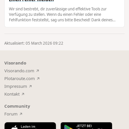
Wir sind bestrebt, dir zuverlässige und effektive Tools zur
Verfügung zu stellen. Wenn du einen Fehler oder eine
Fehlfunktion feststellst, sag uns bitte Bescheid! Dank deines
Feedbacks kann unser …
Aktualisiert: 05 March 2026 09:22
Visorando
Visorando.com
Plotaroute.com
Impressum
Kontakt
Community
Forum