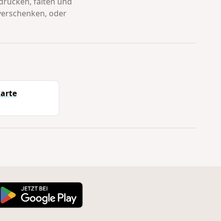
drucken, falten und
verschenken, oder
.
arte