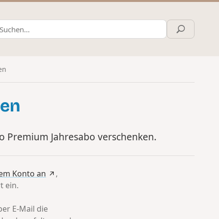
en
fen
do Premium Jahresabo verschenken.
nem Konto an
,
 ein.
per E-Mail die