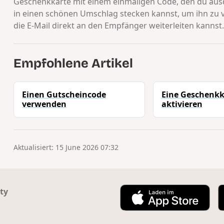
Geschenkkarte mit einem einmaligen Code, den du aus
in einen schönen Umschlag stecken kannst, um ihn zu 
die E-Mail direkt an den Empfänger weiterleiten kannst
Empfohlene Artikel
Einen Gutscheincode
Eine Geschenkk
verwenden
aktivieren
Aktualisiert: 15 June 2026 07:32
ty