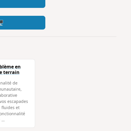
️
oblème en
e terrain
nnalité de
unautaire,
aborative
 vos escapades
 fluides et
onctionnalité
e …