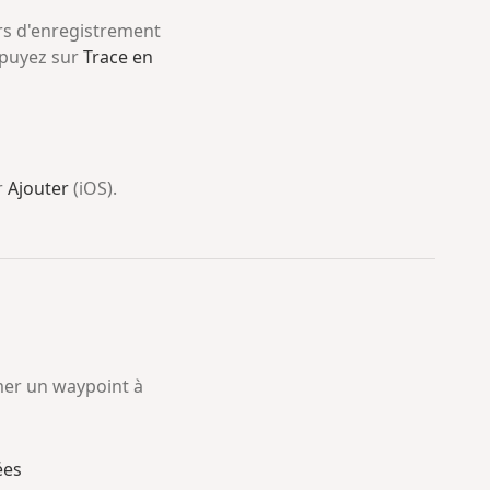
urs d'enregistrement
ppuyez sur
Trace en
r
Ajouter
(iOS).
imer un waypoint à
ées