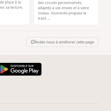
de place à la
des circuits personnalisés,
onc sa lecture.
adaptés à vos envies et à votre
niveau. Visorando propose le
tracé …
Aidez-nous à améliorer cette page