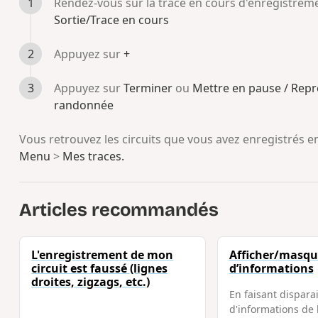
Rendez-vous sur la trace en cours d'enregistrem
Sortie/Trace en cours
Appuyez sur
+
Appuyez sur
Terminer
ou
Mettre en pause / Repr
randonnée
Vous retrouvez les circuits que vous avez enregistrés 
Menu
>
Mes traces.
Articles recommandés
L'enregistrement de mon
Afficher/masque
circuit est faussé (lignes
d’informations
droites, zigzags, etc.)
En faisant disparai
d'informations de 