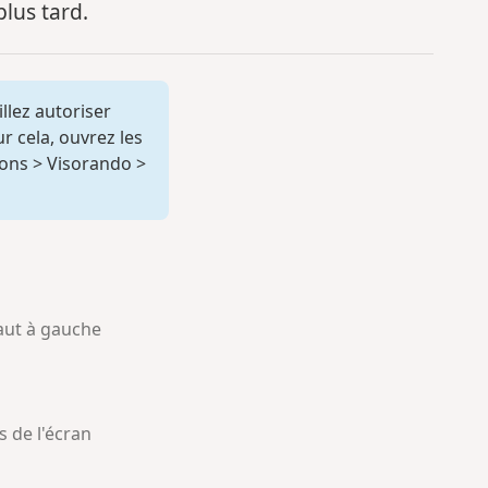
plus tard.
illez autoriser
ur cela, ouvrez les
ions
>
Visorando
>
aut à gauche
s de l'écran